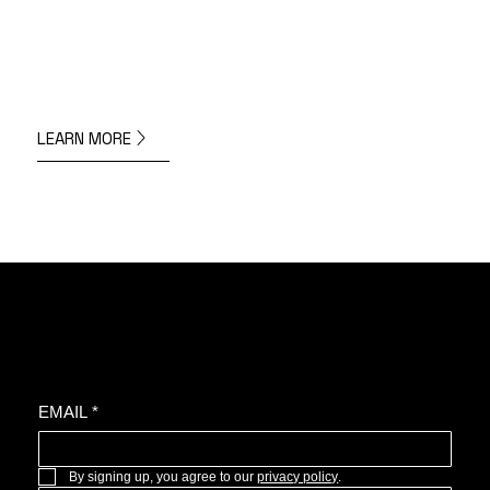
LEARN MORE
Join the oyster community for news, upcoming projects, and more.
EMAIL
*
By signing up, you agree to our 
privacy policy
.