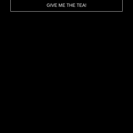
GIVE ME THE TEA!
HOME
CONTACT
ABOUT
TERMS & CONDITIONS
STORIES
PRIVACY POLICY
IMPRESSUM